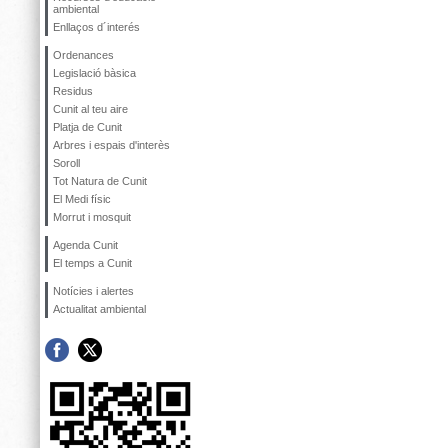
ambiental
Enllaços d´interés
Ordenances
Legislació bàsica
Residus
Cunit al teu aire
Platja de Cunit
Arbres i espais d'interès
Soroll
Tot Natura de Cunit
El Medi físic
Morrut i mosquit
Agenda Cunit
El temps a Cunit
Notícies i alertes
Actualitat ambiental