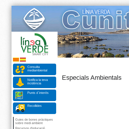
Consulta
mediambiental
Especials Ambientals
Notifica la teva
incidència
Punts d`interès
Recollides
Guies de bones pràctiques
sobre medi ambient
Recursos d'educació