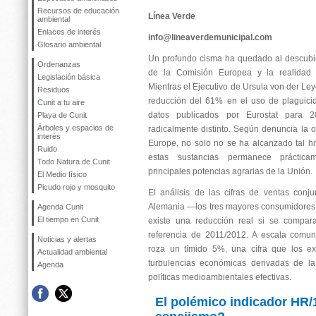
Recursos de educación
Línea Verde
ambiental
Enlaces de interés
info@lineaverdemunicipal.com
Glosario ambiental
Un profundo cisma ha quedado al descubiert
Ordenanzas
de la Comisión Europea y la realidad es
Legislación básica
Mientras el Ejecutivo de Ursula von der Le
Residuos
reducción del 61% en el uso de plaguicid
Cunit a tu aire
datos publicados por Eurostat para 2
Playa de Cunit
Árboles y espacios de
radicalmente distinto. Según denuncia la 
interés
Europe, no solo no se ha alcanzado tal h
Ruido
estas sustancias permanece práctic
Todo Natura de Cunit
principales potencias agrarias de la Unión.
El Medio físico
Picudo rojo y mosquito
El análisis de las cifras de ventas conj
Alemania —los tres mayores consumidores
Agenda Cunit
El tiempo en Cunit
existe una reducción real si se compara
referencia de 2011/2012. A escala comun
Noticias y alertas
roza un tímido 5%, una cifra que los ex
Actualidad ambiental
turbulencias económicas derivadas de l
Agenda
políticas medioambientales efectivas.
El polémico indicador HR/