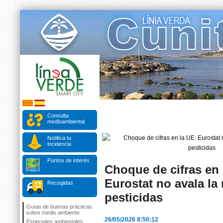
Consulta
medioambiental
Notifica tu
incidencia
Puntos de interés
Choque de cifras en 
Eurostat no avala la
Recogidas
pesticidas
Guías de buenas prácticas
sobre medio ambiente
26/05/2026 8:50:12
Especiales ambientales