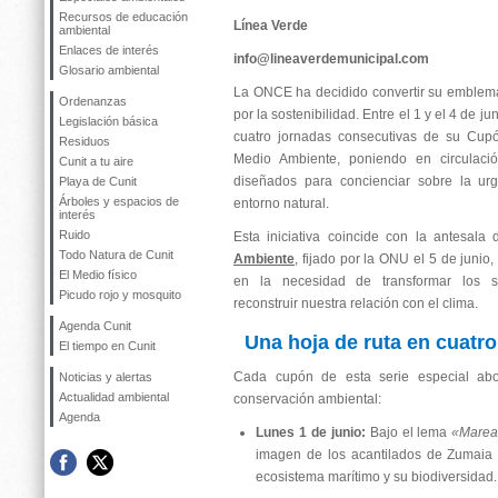
Recursos de educación
Línea Verde
ambiental
Enlaces de interés
info@lineaverdemunicipal.com
Glosario ambiental
La ONCE ha decidido convertir su emblema
Ordenanzas
por la sostenibilidad. Entre el 1 y el 4 de j
Legislación básica
cuatro jornadas consecutivas de su Cup
Residuos
Medio Ambiente, poniendo en circulaci
Cunit a tu aire
diseñados para concienciar sobre la urg
Playa de Cunit
Árboles y espacios de
entorno natural.
interés
Ruido
Esta iniciativa coincide con la antesala
Todo Natura de Cunit
Ambiente
, fijado por la ONU el 5 de junio
El Medio físico
en la necesidad de transformar los s
Picudo rojo y mosquito
reconstruir nuestra relación con el clima.
Agenda Cunit
Una hoja de ruta en cuatro
El tiempo en Cunit
Cada cupón de esta serie especial abor
Noticias y alertas
Actualidad ambiental
conservación ambiental:
Agenda
Lunes 1 de junio:
Bajo el lema
«Mareas
imagen de los acantilados de Zumaia r
ecosistema marítimo y su biodiversidad.