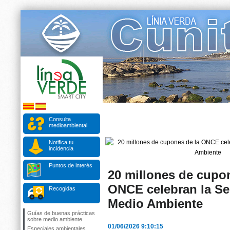
Consulta
medioambiental
Notifica tu
incidencia
Puntos de interés
20 millones de cupo
ONCE celebran la S
Recogidas
Medio Ambiente
Guías de buenas prácticas
sobre medio ambiente
01/06/2026 9:10:15
Especiales ambientales