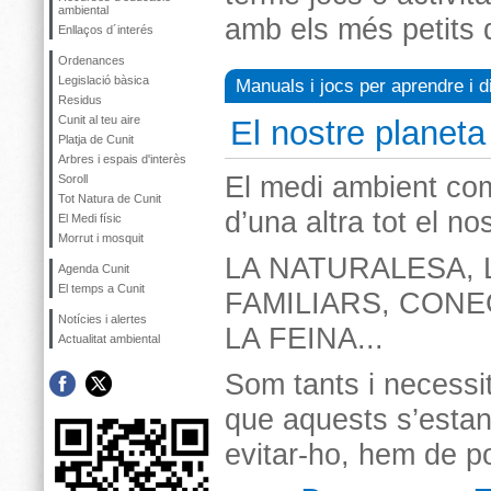
ambiental
amb els més petits 
Enllaços d´interés
Ordenances
Legislació bàsica
Manuals i jocs per aprendre i d
Residus
Cunit al teu aire
El nostre planeta
Platja de Cunit
Arbres i espais d'interès
El medi ambient co
Soroll
Tot Natura de Cunit
d’una altra tot el no
El Medi físic
Morrut i mosquit
LA NATURALESA, 
Agenda Cunit
El temps a Cunit
FAMILIARS, CONEG
Notícies i alertes
LA FEINA...
Actualitat ambiental
Som tants i necessit
que aquests s’estan
evitar-ho, hem de pos