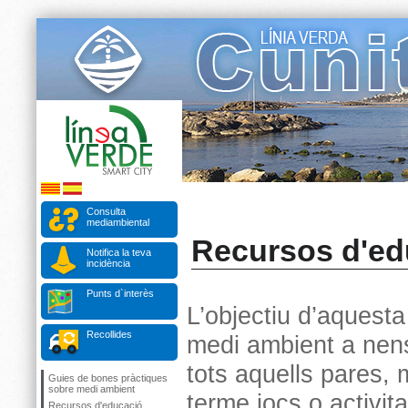
Consulta
mediambiental
Recursos d'ed
Notifica la teva
incidència
Punts d`interès
L’objectiu d’aquesta
Recollides
medi ambient a nens i
tots aquells pares, 
Guies de bones pràctiques
sobre medi ambient
terme jocs o activit
Recursos d'educació