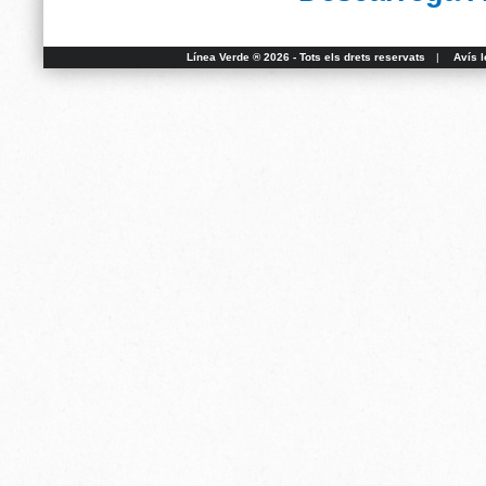
Línea Verde ® 2026 - Tots els drets reservats
|
Avís l