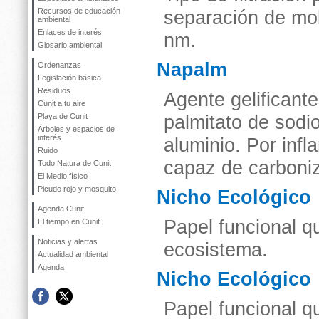
Recursos de educación
separación de mo
ambiental
Enlaces de interés
nm.
Glosario ambiental
Napalm
Ordenanzas
Legislación básica
Residuos
Agente gelificante
Cunit a tu aire
Playa de Cunit
palmitato de sodio
Árboles y espacios de
interés
aluminio. Por infl
Ruido
capaz de carboniz
Todo Natura de Cunit
El Medio físico
Picudo rojo y mosquito
Nicho Ecológico
Agenda Cunit
Papel funcional 
El tiempo en Cunit
Noticias y alertas
ecosistema.
Actualidad ambiental
Agenda
Nicho Ecológico
Papel funcional 