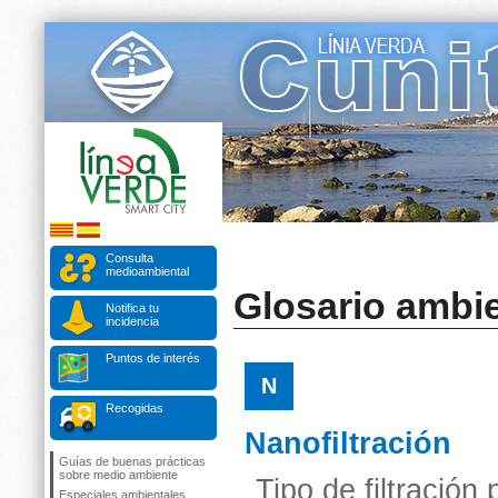
Consulta
medioambiental
Glosario ambie
Notifica tu
incidencia
Puntos de interés
N
Recogidas
Nanofiltración
Guías de buenas prácticas
sobre medio ambiente
Tipo de filtració
Especiales ambientales